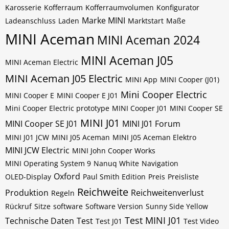
Karosserie
Kofferraum
Kofferraumvolumen
Konfigurator
Marke MINI
Ladeanschluss
Laden
Marktstart
Maße
MINI Aceman
MINI Aceman 2024
MINI Aceman J05
MINI Aceman Electric
MINI Aceman J05 Electric
MINI App
MINI Cooper (J01)
Mini Cooper Electric
MINI Cooper E
MINI Cooper E J01
Mini Cooper Electric prototype
MINI Cooper J01
MINI Cooper SE
MINI J01
MINI Cooper SE J01
MINI J01 Forum
MINI J01 JCW
MINI J05 Aceman
MINI J05 Aceman Elektro
MINI JCW Electric
MINI John Cooper Works
MINI Operating System 9
Nanuq White
Navigation
Oxford
OLED-Display
Paul Smith Edition
Preis
Preisliste
Reichweite
Produktion
Reichweitenverlust
Regeln
Rückruf
Sitze
software
Software Version
Sunny Side Yellow
Test MINI J01
Technische Daten
Test
Test J01
Test Video