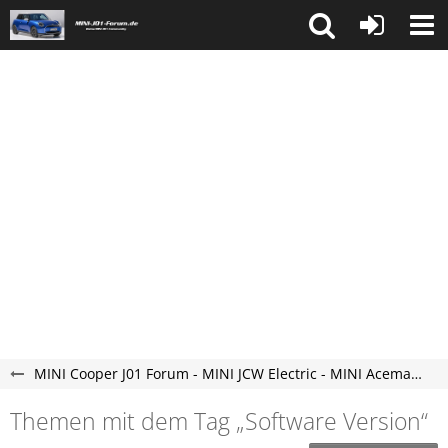
MINI Cooper J01 Forum - MINI JCW Electric - MINI Aceman Elektroauto Forum - neu und vollelektrisch.
Themen mit dem Tag „Software Version“