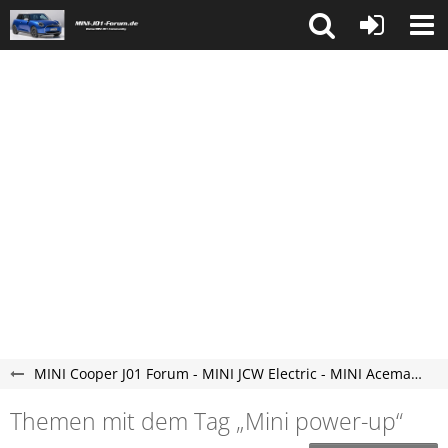
MINI Cooper J01 Forum - MINI JCW Electric - MINI Aceman Elektroauto Forum - neu und vollelektrisch.
Themen mit dem Tag „Mini power-up“