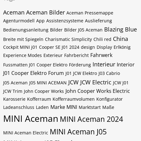
Aceman
Aceman Bilder
Aceman Pressemappe
Agenturmodell
App
Assistenzsysteme
Auslieferung
Blazing Blue
Bedienungsanleitung
Bilder
Bilder J05 Aceman
China
Breite mit Spiegeln
Charismatic Simplicity
Chili red
Cockpit MINI j01
Cooper SE J01 2024
design
Display
Erlkönig
Fahrwerk
Experience Modes
Exterieur
Fahrbericht
Interieur
Interior
Fussmatten J01 Cooper Elektro
Förderung
J01 Cooper Elektro Forum
J01 JCW Elektro
J03 Cabrio
JCW
JCW Electric
J05 Aceman
J05 MINI ACEMAN
JCW J01
John Cooper Works Electric
JCW Trim
John Cooper Works
Karosserie
Kofferraum
Kofferraumvolumen
Konfigurator
Marke MINI
Ladeanschluss
Laden
Marktstart
Maße
MINI Aceman
MINI Aceman 2024
MINI Aceman J05
MINI Aceman Electric