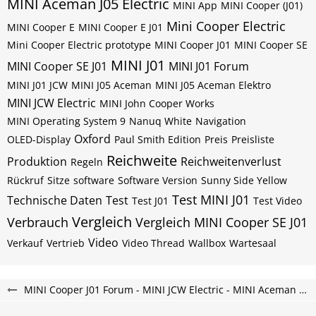
MINI Aceman J05 Electric
MINI App
MINI Cooper (J01)
Mini Cooper Electric
MINI Cooper E
MINI Cooper E J01
Mini Cooper Electric prototype
MINI Cooper J01
MINI Cooper SE
MINI J01
MINI Cooper SE J01
MINI J01 Forum
MINI J01 JCW
MINI J05 Aceman
MINI J05 Aceman Elektro
MINI JCW Electric
MINI John Cooper Works
MINI Operating System 9
Nanuq White
Navigation
Oxford
OLED-Display
Paul Smith Edition
Preis
Preisliste
Reichweite
Produktion
Reichweitenverlust
Regeln
Rückruf
Sitze
software
Software Version
Sunny Side Yellow
Test MINI J01
Technische Daten
Test
Test J01
Test Video
Vergleich
Verbrauch
Vergleich MINI Cooper SE J01
Video
Verkauf
Vertrieb
Video Thread
Wallbox
Wartesaal
MINI Cooper J01 Forum - MINI JCW Electric - MINI Aceman Elektroauto Forum - neu und vollelektrisch.