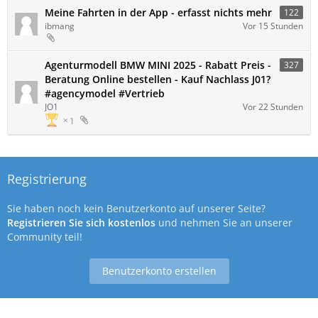
Meine Fahrten in der App - erfasst nichts mehr
122
ibmang
Vor 15 Stunden
Agenturmodell BMW MINI 2025 - Rabatt Preis -
327
Beratung Online bestellen - Kauf Nachlass J01?
#agencymodel #Vertrieb
JO1
Vor 22 Stunden
1
Registrierung
Sie haben noch kein Benutzerkonto auf unserer Seite?
Registrieren Sie sich kostenlos
und nehmen Sie an unserer
Community teil!
Benutzerkonto erstellen