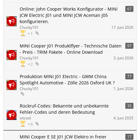
Online: John Cooper Works Konfigurator - MINI
67
JCW Electric J01 und MINI JCW Aceman J05
konfigurieren.
Chucky101
17. Juni 2026
1
MINI Cooper J01 Produktflyer - Technische Daten
97
- Preis - TRIM Pakete - Online Download
Chucky101
3. Juni 2026
2
Produktion MINI J01 Electric - GWM China
77
Spotlight Automotive - Zölle 2026 Oxford UK ?
Chucky101
1. Juni 2026
Rückruf-Codes: Bekannte und unbekannte
35
Fehler-Codes und deren Bedeutung
sitcool
4. Juni 2025
6
MINI Cooper E SE J01 JCW Elektro in freier
17