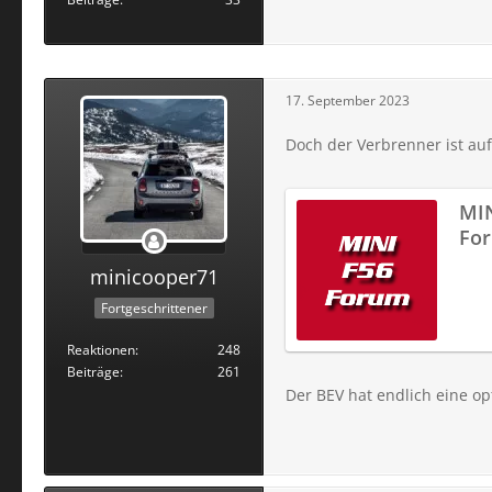
17. September 2023
Doch der Verbrenner ist auf
MIN
For
Ver
minicooper71
- M
Fortgeschrittener
Reaktionen
248
Beiträge
261
Der BEV hat endlich eine o