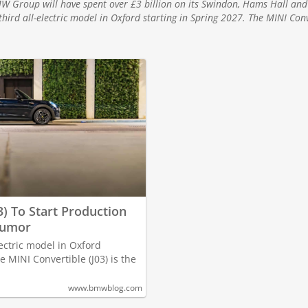
BMW Group will have spent over £3 billion on its Swindon, Hams Hall an
third all-electric model in Oxford starting in Spring 2027. The MINI Con
3) To Start Production
 Rumor
lectric model in Oxford
e MINI Convertible (J03) is the
www.bmwblog.com