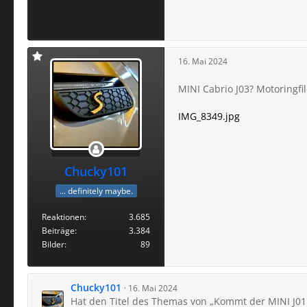
16. Mai 2024
MINI Cabrio J03? Motoringfil
IMG_8349.jpg
Chucky101
... definitely maybe.
Reaktionen
3.685
Beiträge
3.384
Bilder
89
Chucky101
16. Mai 2024
Hat den Titel des Themas von „Kommt der MINI J01 E