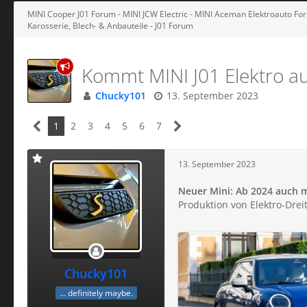
MINI Cooper J01 Forum - MINI JCW Electric - MINI Aceman Elektroauto Foru
Karosserie, Blech- & Anbauteile - J01 Forum
Kommt MINI J01 Elektro au
Chucky101
13. September 2023
1
2
3
4
5
6
7
13. September 2023
Neuer Mini: Ab 2024 auch m
Produktion von Elektro-Dre
Chucky101
... definitely maybe.