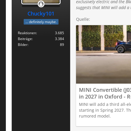
exclusively electric and the 
suggests that MINI will add a 
Chucky101
Quelle:
... definitely maybe.
Reaktionen
3.685
Beiträge
3.384
Bilder
89
MINI Convertible (J0
in 2027 in Oxford -
MINI will add a third all-e
starting in Spring 2027. Th
rumored model.