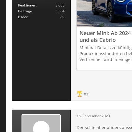
Reaktionen
3.685
Beiträge
3.384
Bilder
89
Neuer Mini: Ab 2024
und als Cabrio
Mini hat Details zu künft
Produktionsstandorten be
Verbrenner wird in einige
1
16. September 2023
Der sollte aber anders aus