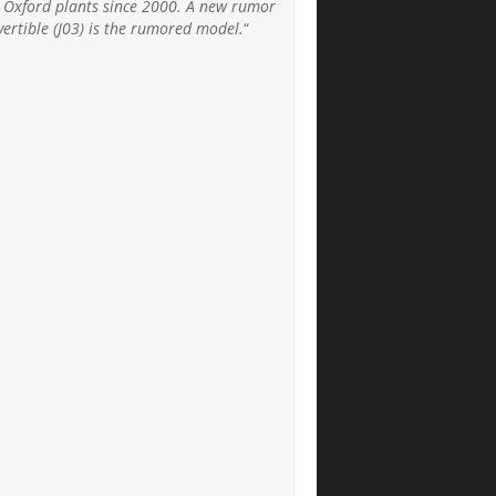
d Oxford plants since 2000. A new rumor
vertible (J03) is the rumored model.
“