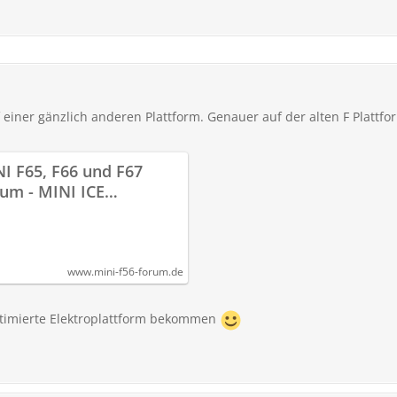
 einer gänzlich anderen Plattform. Genauer auf der alten F Plattfo
I F65, F66 und F67
um - MINI ICE
brenner, NEU - ab 2024
INI F56 Forum
www.mini-f56-forum.de
ptimierte Elektroplattform bekommen