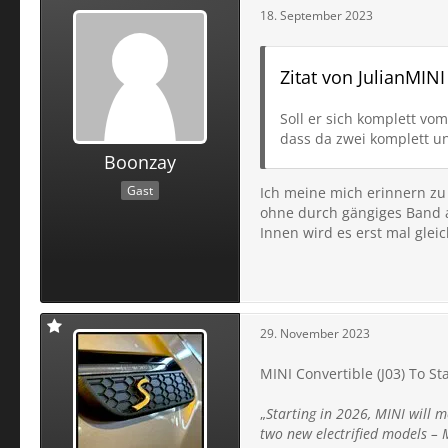
18. September 2023
Zitat von JulianMINI
Soll er sich komplett vom
dass da zwei komplett un
Boonzay
Gast
Ich meine mich erinnern zu 
ohne durch gängiges Band a
Innen wird es erst mal gle
29. November 2023
MINI Convertible (J03) To S
„
Starting in 2026, MINI will 
two new electrified models – 