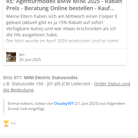
RE: Agenturmodell BMW MINI 2025 - Rabatt
Preis - Beratung Online bestellen - Kauf
Nachlass J01? #agencymodel #Vertrieb
Meine Eltern haben sich am Mittwoch einen Cooper E
geleast (aktuell gibt es ja 15% Rabatt auf sofort
Verfügbare Autos) und war etwas erschrocken als ich
die FIN ausgelesen habe.
Der Mini wurde im April 2024 produziert und ist somit
älter als meiner welchen ich seit August 2024 fahre.
Scheint ja echt nicht gut zu laufen aktuell für Mini…
Jan
20. Juni 2025
Aber wer aktuell einen sucht, hat dafür bis 30.06 die
Möglichkeit einen günstig zu bekommen.
Bitte BTT:
MINI Electric Statuscodes
z.B. Statuscode 150 - J01 J05 JCW Lieferzeit -
Order Status und
die Bedeutung
.
Einmal editiert, zuletzt von
Chucky101
(
21. Juni 2025
) aus folgendem
Grund: Link eingefügt.
1