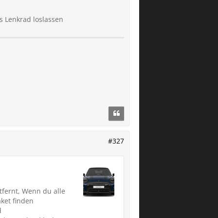
s Lenkrad loslassen
#327
tfernt, Wenn du alle
ket finden
d