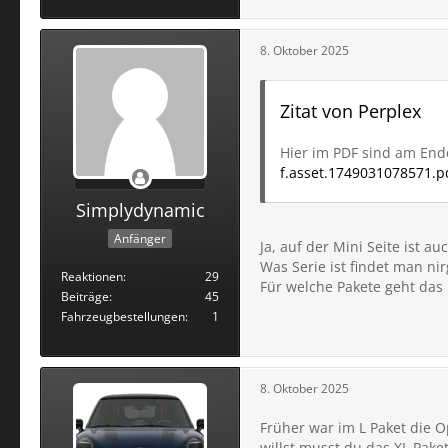
8. Oktober 2025
Zitat von Perplex
Hier im PDF sind am Ende
f.asset.1749031078571.p
Simplydynamic
Anfänger
Ja, auf der Mini Seite ist a
Was Serie ist findet man ni
Reaktionen
29
Für welche Pakete geht das
Beiträge
45
Fahrzeugbestellungen
1
8. Oktober 2025
Früher war im L Paket die O
willst musst du das XL Pake