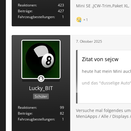
Reaktionen
423
Mini SE ,JCW-Trim,Paket XL,
Beiträge
427
Fahrzeugbestellungen
1
1
7. Oktober 2025
Zitat von sejcw
heute hat mein Mini au
und das "dusselige Aut
Lucky_BIT
und die Favoritenradios
Schüler
was da verbessert wurde,
Reaktionen
99
Versuche mal folgendes u
Beiträge
82
MenüApps / Alle / Displays 
Fahrzeugbestellungen
1