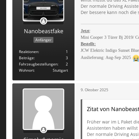
Der normale Driving Assist
Der bessere kann noch die 
Nanobeastfake
Jetzt
:
Mini Cooper 3 Türer Bj 2019/ 
Anfänger
Bestellt:
JCW Elektric Indigo Sunset Bl
Reaktionen
1
Beiträge
3
Auslieferung: Aug-Sep 2025
Fahrzeugbestellungen
2
Wohnort
Stuttgart
9. Oktober 2025
Zitat von Nanobeas
Früher war im L Paket di
Assistenten haben willst
Der normale Driving Ass