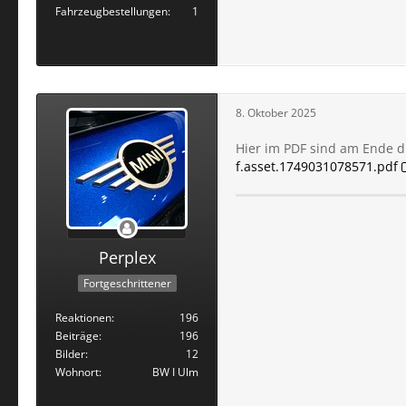
Fahrzeugbestellungen
1
8. Oktober 2025
Hier im PDF sind am Ende di
f.asset.1749031078571.pdf
Perplex
Fortgeschrittener
Reaktionen
196
Beiträge
196
Bilder
12
Wohnort
BW I Ulm