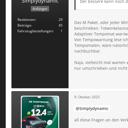
Simplydynamic
Der bessere kann noch d
Anfänger
Reaktionen
29
Das M Paket, oder jeder Min
Beiträge
45
beschrieben. Totwinkelassist
Fahrzeugbestellungen
1
Adaptiver Tempomat war/wä
Von Tempowarnung lese ich,
Tempomaten, wäre natürlic
nachbuchbar.
Naja, vielleicht mal warten
nur umschrieben und nicht 
9. Oktober 2025
Simplydynamic
all diese Fragen an den Ver