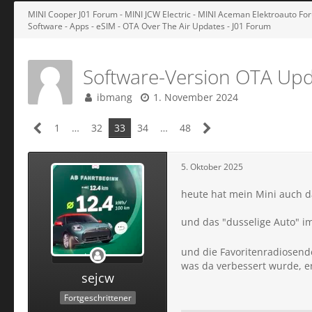
MINI Cooper J01 Forum - MINI JCW Electric - MINI Aceman Elektroauto Foru
Software - Apps - eSIM - OTA Over The Air Updates - J01 Forum
Software-Version OTA Upda
ibmang
1. November 2024
1
…
32
33
34
…
48
5. Oktober 2025
heute hat mein Mini auch 
und das "dusselige Auto" 
und die Favoritenradiosend
was da verbessert wurde, er
sejcw
Fortgeschrittener