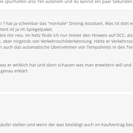
ie spurhalten also Teil autonom und du kannst ein paar Sekunden
i ? hat ja scheinbar das "normale" Driving Assistant. Was ist dort 
ent ist ja im Spiegelpaket.
re mir neu. Im Netz finde ich nur immer den Hinweis auf DCC, a
 aber nirgends von Verkehrsschilderkennung. Hätte er Verkehrss
h auch das automatische Übernehmen von Tempolimits in den Te
 was er wirklich hat und dann schauen was man erweitern will und k
genau erklärt.
käufer stellen und wenn der was bestätigt auch im Kaufvertrag bes