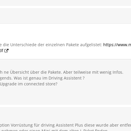
 die Unterschiede der einzelnen Pakete aufgelistet:
https://www.m
df
uch ne Übersicht über die Pakete. Aber teilweise mit wenig Infos.
rgends. Was ist genau im Driving Assistent ?
 Upgrade im connected store?
ption Vorrüstung für driving Assistent Plus diese wurde aber entf
t nehmen oder einen Mini mit dem alten L Paket finden