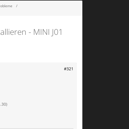
Probleme
lieren - MINI J01
#321
.30)