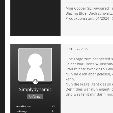
Mini Cooper SE, Favoured Tr
Blazing Blue, Dach schwarz,
Produktionsstart: 01/2024 -
8. Oktober 2025
Eine Frage zum connected s
Leider war unser Wunschmode
Frau reichte zwar das S Pak
Nun ha e ich aber gelesen,
kann.
Nun die Frage, geht das so 
Simplydynamic
Denn dies war nun eigentli
Und was fehlt mir dann noch
Anfänger
Reaktionen
29
Beiträge
45