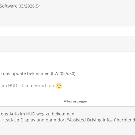
 Software 03/2026.54
ch das update bekommen (07/2025.50)
o" im HUD ist immernoch da
ender werden im HUD auch nicht mehr angezeigt (seit Version 07/2
Alles anzeigen
 erschließt sich mir nicht
m das Auto im HUD weg zu bekommen:
/ Head-Up Display und dann dort "Assisted Driving Infos überblen