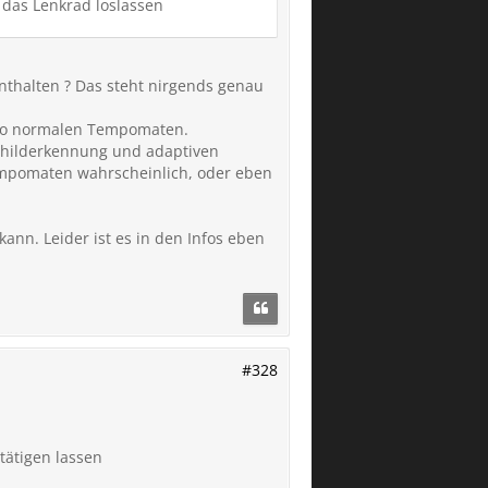
 das Lenkrad loslassen
enthalten ? Das steht nirgends genau
lso normalen Tempomaten.
childerkennung und adaptiven
mpomaten wahrscheinlich, oder eben
ann. Leider ist es in den Infos eben
#328
tätigen lassen