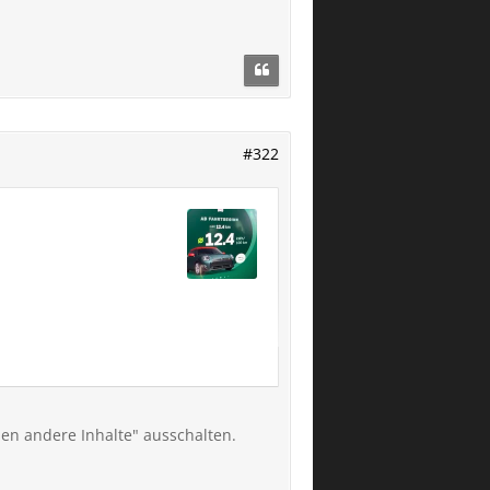
#322
025.30)
den andere Inhalte" ausschalten.