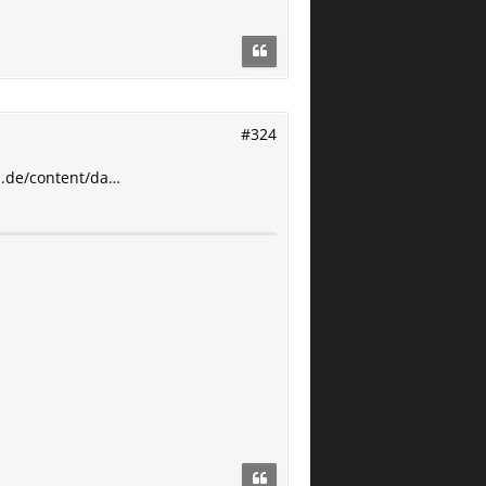
#324
i.de/content/da…