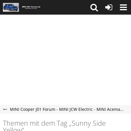
MINI Cooper J01 Forum - MINI JCW Electric - MINI Aceman Elektroauto Forum - neu und vollelektrisch.
Themen mit dem Tag „Sunny Side
Yellow“