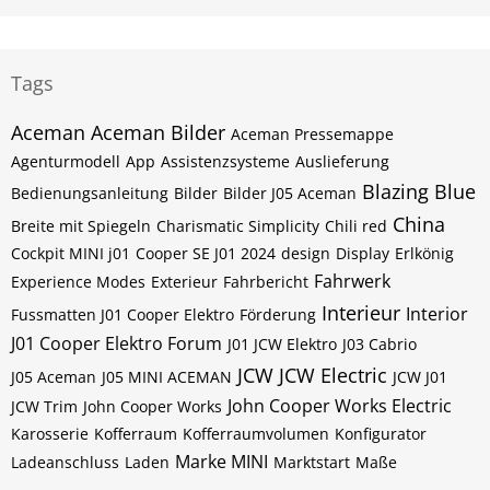
Tags
Aceman
Aceman Bilder
Aceman Pressemappe
Agenturmodell
App
Assistenzsysteme
Auslieferung
Blazing Blue
Bedienungsanleitung
Bilder
Bilder J05 Aceman
China
Breite mit Spiegeln
Charismatic Simplicity
Chili red
Cockpit MINI j01
Cooper SE J01 2024
design
Display
Erlkönig
Fahrwerk
Experience Modes
Exterieur
Fahrbericht
Interieur
Interior
Fussmatten J01 Cooper Elektro
Förderung
J01 Cooper Elektro Forum
J01 JCW Elektro
J03 Cabrio
JCW
JCW Electric
J05 Aceman
J05 MINI ACEMAN
JCW J01
John Cooper Works Electric
JCW Trim
John Cooper Works
Karosserie
Kofferraum
Kofferraumvolumen
Konfigurator
Marke MINI
Ladeanschluss
Laden
Marktstart
Maße