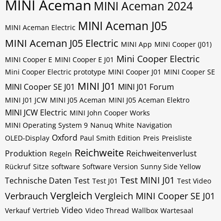
MINI Aceman
MINI Aceman 2024
MINI Aceman J05
MINI Aceman Electric
MINI Aceman J05 Electric
MINI App
MINI Cooper (J01)
Mini Cooper Electric
MINI Cooper E
MINI Cooper E J01
Mini Cooper Electric prototype
MINI Cooper J01
MINI Cooper SE
MINI J01
MINI Cooper SE J01
MINI J01 Forum
MINI J01 JCW
MINI J05 Aceman
MINI J05 Aceman Elektro
MINI JCW Electric
MINI John Cooper Works
MINI Operating System 9
Nanuq White
Navigation
Oxford
OLED-Display
Paul Smith Edition
Preis
Preisliste
Reichweite
Produktion
Reichweitenverlust
Regeln
Rückruf
Sitze
software
Software Version
Sunny Side Yellow
Test MINI J01
Technische Daten
Test
Test J01
Test Video
Vergleich
Verbrauch
Vergleich MINI Cooper SE J01
Video
Verkauf
Vertrieb
Video Thread
Wallbox
Wartesaal