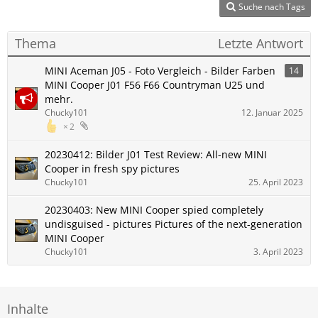
Suche nach Tags
Thema
Letzte Antwort
MINI Aceman J05 - Foto Vergleich - Bilder Farben
14
MINI Cooper J01 F56 F66 Countryman U25 und
mehr.
Chucky101
12. Januar 2025
2
20230412: Bilder J01 Test Review: All-new MINI
Cooper in fresh spy pictures
Chucky101
25. April 2023
20230403: New MINI Cooper spied completely
undisguised - pictures Pictures of the next-generation
MINI Cooper
Chucky101
3. April 2023
Inhalte