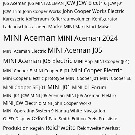
JCW
JCW Electric
J05 Aceman
J05 MINI ACEMAN
JCW J01
John Cooper Works Electric
JCW Trim
John Cooper Works
Karosserie
Kofferraum
Kofferraumvolumen
Konfigurator
Marke MINI
Ladeanschluss
Laden
Marktstart
Maße
MINI Aceman
MINI Aceman 2024
MINI Aceman J05
MINI Aceman Electric
MINI Aceman J05 Electric
MINI App
MINI Cooper (J01)
Mini Cooper Electric
MINI Cooper E
MINI Cooper E J01
Mini Cooper Electric prototype
MINI Cooper J01
MINI Cooper SE
MINI J01
MINI Cooper SE J01
MINI J01 Forum
MINI J01 JCW
MINI J05 Aceman
MINI J05 Aceman Elektro
MINI JCW Electric
MINI John Cooper Works
MINI Operating System 9
Nanuq White
Navigation
Oxford
OLED-Display
Paul Smith Edition
Preis
Preisliste
Reichweite
Produktion
Reichweitenverlust
Regeln