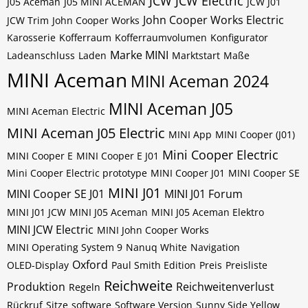
JCW
JCW Electric
J05 Aceman
J05 MINI ACEMAN
JCW J01
John Cooper Works Electric
JCW Trim
John Cooper Works
Karosserie
Kofferraum
Kofferraumvolumen
Konfigurator
Marke MINI
Ladeanschluss
Laden
Marktstart
Maße
MINI Aceman
MINI Aceman 2024
MINI Aceman J05
MINI Aceman Electric
MINI Aceman J05 Electric
MINI App
MINI Cooper (J01)
Mini Cooper Electric
MINI Cooper E
MINI Cooper E J01
Mini Cooper Electric prototype
MINI Cooper J01
MINI Cooper SE
MINI J01
MINI Cooper SE J01
MINI J01 Forum
MINI J01 JCW
MINI J05 Aceman
MINI J05 Aceman Elektro
MINI JCW Electric
MINI John Cooper Works
MINI Operating System 9
Nanuq White
Navigation
Oxford
OLED-Display
Paul Smith Edition
Preis
Preisliste
Reichweite
Produktion
Reichweitenverlust
Regeln
Rückruf
Sitze
software
Software Version
Sunny Side Yellow