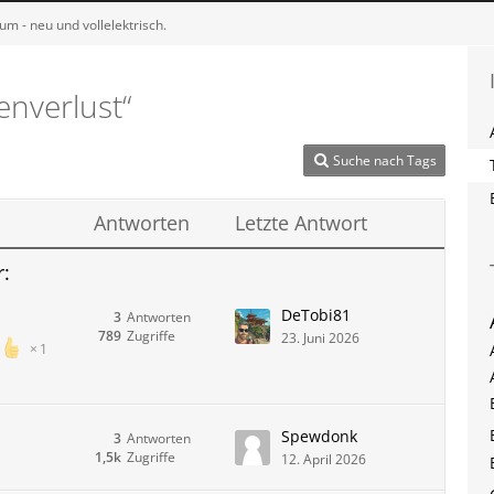
m - neu und vollelektrisch.
nverlust“
Suche nach Tags
Antworten
Letzte Antwort
r:
DeTobi81
3
Antworten
789
Zugriffe
23. Juni 2026
1
Spewdonk
3
Antworten
1,5k
Zugriffe
12. April 2026