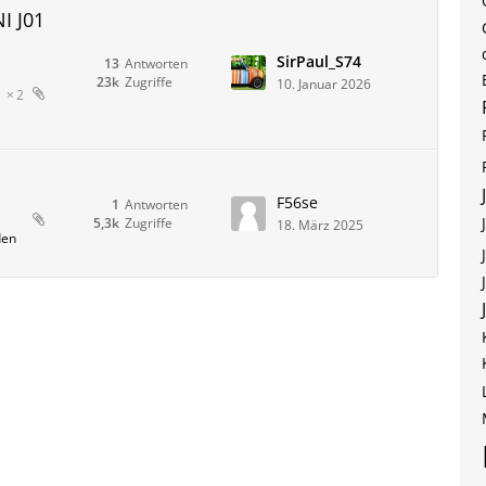
I J01
SirPaul_S74
13
Antworten
23k
Zugriffe
10. Januar 2026
2
F56se
1
Antworten
5,3k
Zugriffe
18. März 2025
den