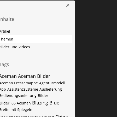
Inhalte
Artikel
Themen
Bilder und Videos
Tags
Aceman
Aceman Bilder
Aceman Pressemappe
Agenturmodell
App
Assistenzsysteme
Auslieferung
Bedienungsanleitung
Bilder
Blazing Blue
Bilder J05 Aceman
Breite mit Spiegeln
China