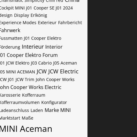
Charismatic Simplicity
Chili red
Cockpit MINI j01
Cooper SE J01 2024
design
Display
Erlkönig
Experience Modes
Exterieur
Fahrbericht
Fahrwerk
Fussmatten J01 Cooper Elektro
Interieur
Interior
Förderung
J01 Cooper Elektro Forum
J01 JCW Elektro
J03 Cabrio
J05 Aceman
JCW
JCW Electric
J05 MINI ACEMAN
JCW J01
JCW Trim
John Cooper Works
John Cooper Works Electric
Karosserie
Kofferraum
Kofferraumvolumen
Konfigurator
Marke MINI
Ladeanschluss
Laden
Marktstart
Maße
MINI Aceman