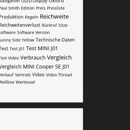
Oxford
Navigation
OLED-Display
Paul Smith Edition
Preis
Preisliste
Reichweite
Produktion
Regeln
Reichweitenverlust
Rückruf
Sitze
software
Software Version
Technische Daten
Sunny Side Yellow
Test MINI J01
Test
Test J01
Vergleich
Verbrauch
Test Video
Vergleich MINI Cooper SE J01
Video
Verkauf
Vertrieb
Video Thread
Wallbox
Wartesaal