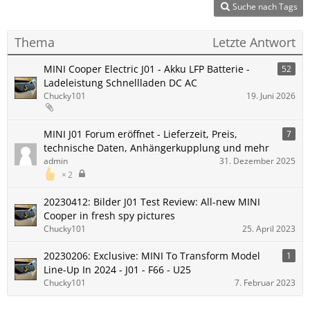
Suche nach Tags
Thema
Letzte Antwort
MINI Cooper Electric J01 - Akku LFP Batterie -
52
Ladeleistung Schnellladen DC AC
Chucky101
19. Juni 2026
MINI J01 Forum eröffnet - Lieferzeit, Preis,
7
technische Daten, Anhängerkupplung und mehr
admin
31. Dezember 2025
2
20230412: Bilder J01 Test Review: All-new MINI
Cooper in fresh spy pictures
Chucky101
25. April 2023
20230206: Exclusive: MINI To Transform Model
1
Line-Up In 2024 - J01 - F66 - U25
Chucky101
7. Februar 2023