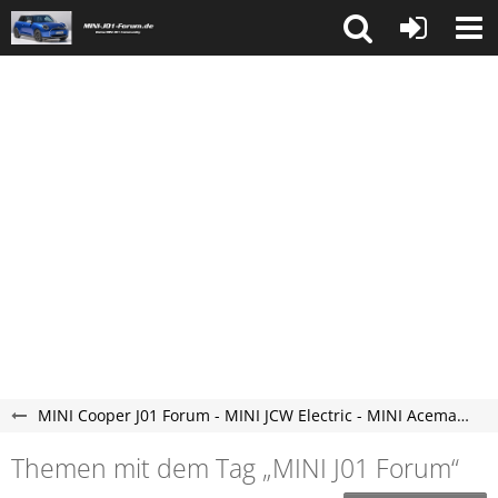
MINI Cooper J01 Forum - MINI JCW Electric - MINI Aceman Elektroauto Forum - neu und vollelektrisch.
Themen mit dem Tag „MINI J01 Forum“