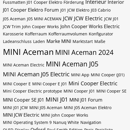
Interieur
Interior
Fussmatten J01 Cooper Elektro
Förderung
J01 Cooper Elektro Forum
J01 JCW Elektro
J03 Cabrio
JCW
JCW Electric
J05 Aceman
J05 MINI ACEMAN
JCW J01
John Cooper Works Electric
JCW Trim
John Cooper Works
Karosserie
Kofferraum
Kofferraumvolumen
Konfigurator
Marke MINI
Ladeanschluss
Laden
Marktstart
Maße
MINI Aceman
MINI Aceman 2024
MINI Aceman J05
MINI Aceman Electric
MINI Aceman J05 Electric
MINI App
MINI Cooper (J01)
Mini Cooper Electric
MINI Cooper E
MINI Cooper E J01
Mini Cooper Electric prototype
MINI Cooper J01
MINI Cooper SE
MINI J01
MINI Cooper SE J01
MINI J01 Forum
MINI J01 JCW
MINI J05 Aceman
MINI J05 Aceman Elektro
MINI JCW Electric
MINI John Cooper Works
MINI Operating System 9
Nanuq White
Navigation
Oxford
OLED-Display
Paul Smith Edition
Preis
Preisliste